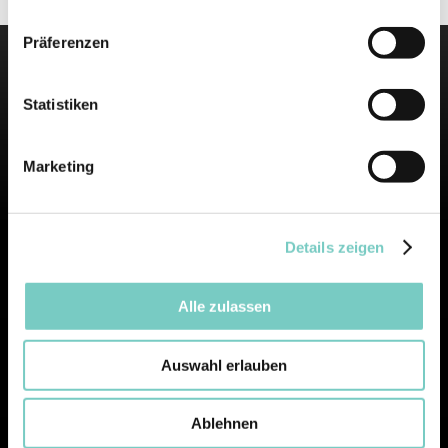
Präferenzen
Statistiken
Berufsbekleidung seit 1952.
Marketing
Wir gehören zu den etablierten Anbietern von
Berufsmode in Europa.
Details zeigen
Alle zulassen
INFORMATIONEN
Auswahl erlauben
Downloads
Ablehnen
Impressum