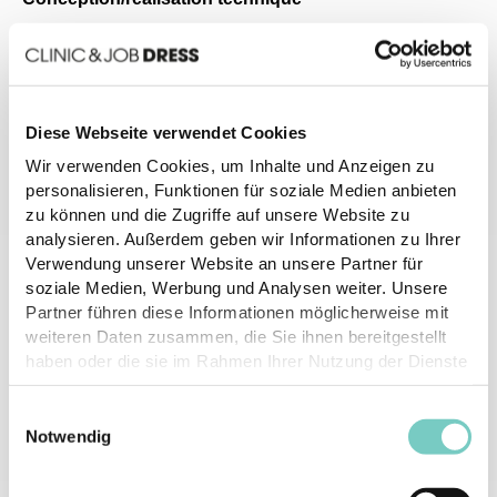
MovePeople GmbH
Aargauerstrasse 250
CH-8048 Zürich
Diese Webseite verwendet Cookies
info@movepeople.ch
Wir verwenden Cookies, um Inhalte und Anzeigen zu
www.movepeople.ch
personalisieren, Funktionen für soziale Medien anbieten
zu können und die Zugriffe auf unsere Website zu
analysieren. Außerdem geben wir Informationen zu Ihrer
Protection des droits d'auteur
Verwendung unserer Website an unsere Partner für
soziale Medien, Werbung und Analysen weiter. Unsere
Nous attirons votre attention sur le fait que toutes les
Partner führen diese Informationen möglicherweise mit
informations, graphiques, images et autres données figurant sur
weiteren Daten zusammen, die Sie ihnen bereitgestellt
ce site sont soumises au droit d'auteur et sont la propriété de
haben oder die sie im Rahmen Ihrer Nutzung der Dienste
CLINIC & JOB DRESS GmbH. Sans notre accord, le contenu de
gesammelt haben.
ce site ne peut être ni reproduit ni utilisé dans d'autres
Einwilligungsauswahl
publications électroniques ou imprimées.
Notwendig
Avis de responsabilité