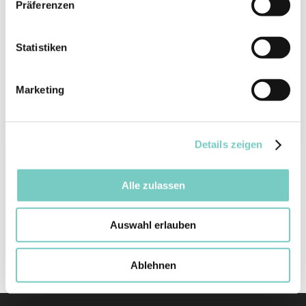
Präferenzen
Nous vérifions et actualisons en permanence les informations
Statistiken
figurant sur notre site web. Malgré tout le soin apporté, les
données peuvent toutefois avoir changé entre-temps. Nous
déclinons donc toute responsabilité ou garantie quant à
Marketing
l'actualité, l'exactitude et l'exhaustivité des informations et autres
données mises à disposition.
Details zeigen
Références et liens
Alle zulassen
Malgré un contrôle minutieux du contenu, nous n'assumons
aucune responsabilité pour le contenu des liens externes. Seuls
les exploitants de ces sites sont responsables de leur contenu.
Auswahl erlauben
Ablehnen