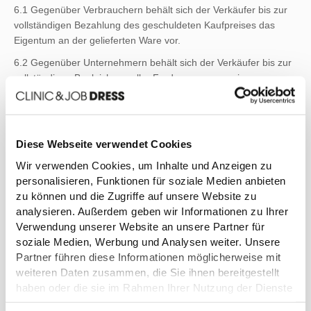
6.1 Gegenüber Verbrauchern behält sich der Verkäufer bis zur
vollständigen Bezahlung des geschuldeten Kaufpreises das
Eigentum an der gelieferten Ware vor.
6.2 Gegenüber Unternehmern behält sich der Verkäufer bis zur
vollständigen Begleichung aller Forderungen aus einer
laufenden Geschäftsbeziehung das Eigentum an der gelieferten
Ware vor.
6.3 Handelt der Kunde als Unternehmer, so ist er zur
Diese Webseite verwendet Cookies
Weiterveräußerung der Vorbehaltsware im ordnungsgemäßen
Geschäftsbetrieb berechtigt. Sämtliche hieraus entstehenden
Wir verwenden Cookies, um Inhalte und Anzeigen zu
Forderungen gegen Dritte tritt der Kunde in Höhe des jeweiligen
personalisieren, Funktionen für soziale Medien anbieten
Rechnungswertes (einschließlich Umsatzsteuer) im Voraus an
zu können und die Zugriffe auf unsere Website zu
den Verkäufer ab. Diese Abtretung gilt unabhängig davon, ob
analysieren. Außerdem geben wir Informationen zu Ihrer
die Vorbehaltsware ohne oder nach Verarbeitung weiterverkauft
Verwendung unserer Website an unsere Partner für
worden ist. Der Kunde bleibt zur Einziehung der Forderungen
soziale Medien, Werbung und Analysen weiter. Unsere
auch nach der Abtretung ermächtigt. Die Befugnis des
Partner führen diese Informationen möglicherweise mit
Verkäufers, die Forderungen selbst einzuziehen, bleibt davon
weiteren Daten zusammen, die Sie ihnen bereitgestellt
unberührt. Der Verkäufer wird jedoch die Forderungen nicht
haben oder die sie im Rahmen Ihrer Nutzung der Dienste
einziehen, solange der Kunde seinen Zahlungsverpflichtungen
gesammelt haben.