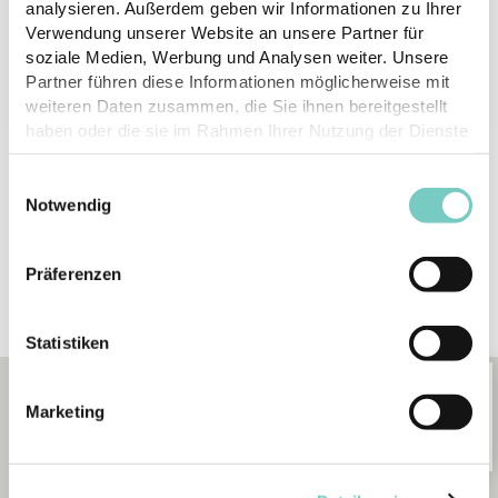
analysieren. Außerdem geben wir Informationen zu Ihrer
Verwendung unserer Website an unsere Partner für
soziale Medien, Werbung und Analysen weiter. Unsere
Partner führen diese Informationen möglicherweise mit
weiteren Daten zusammen, die Sie ihnen bereitgestellt
haben oder die sie im Rahmen Ihrer Nutzung der Dienste
gesammelt haben.
Zum Absenden ziehen
Einwilligungsauswahl
Sie bitte das CLINIC &
Notwendig
JOB DRESS Logo in
den Briefkasten
Präferenzen
Statistiken
CLINIC & JOB DRESS AG
Marketing
General-Wille-Strasse 201,
CH-8706 Feldmeilen