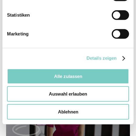
Statistiken
Veterinär & Tiermedizin
Marketing
Berufsbekleidung für Veterinäre in Tierarztpraxis und
Tierklinik – funktionale und strapazierfähige Bekleidung
Details zeigen
für Ihren Arbeitsalltag.
Alle zulassen
Auswahl erlauben
Ablehnen