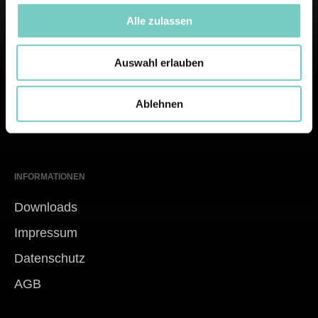
Alle zulassen
Berufsbekleidung seit 1952.
Auswahl erlauben
Wir gehören zu den etablierten Anbietern von
Berufsmode in Europa.
Ablehnen
INFORMATIONEN
Downloads
Impressum
Datenschutz
AGB