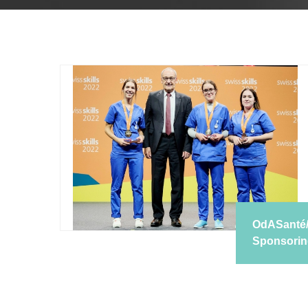
OdASanté/S
Sponsori