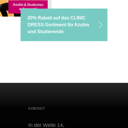
20% Rabatt auf das CLINIC
DRESS-Sortiment für Azubis
und Studierende
KONTAKT
In der Welle 14,