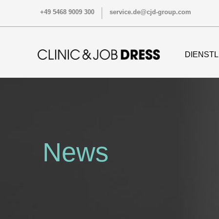
+49 5468 9009 300
service.de@cjd-group.com
DIENST
News