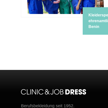
Kleiderspe
ehrenamtli
Benin
Berufsbekleidung seit 1952.