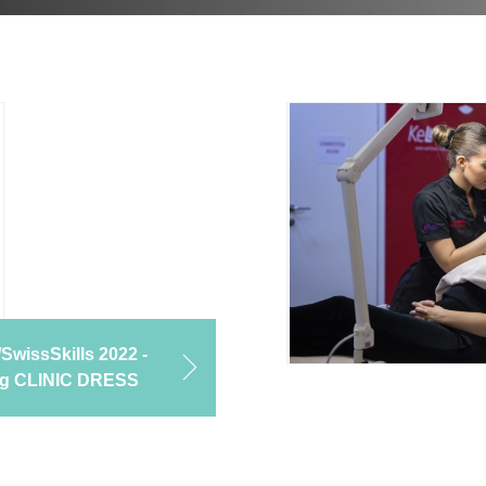
wissSkills 2022 -
ng CLINIC DRESS