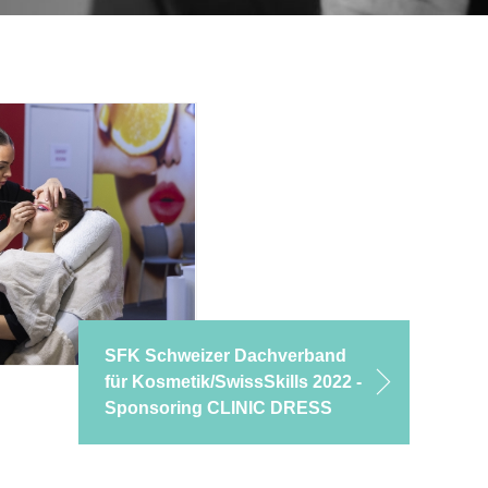
SFK Schweizer Dachverband
für Kosmetik/SwissSkills 2022 -
Sponsoring CLINIC DRESS