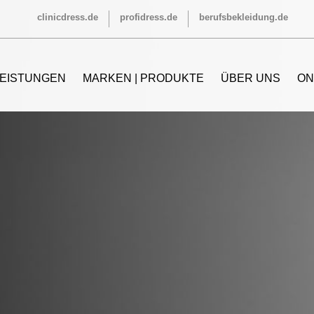
clinicdress.de
profidress.de
berufsbekleidung.de
LEISTUNGEN
MARKEN | PRODUKTE
ÜBER UNS
ON