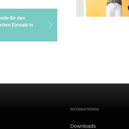
nde für den
chen Einsatz in
INFORMATIONEN
Downloads