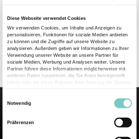
We are continuously developing high-quality styles that reflect
the current zeitgeist, expanding internationally into other
Diese Webseite verwendet Cookies
countries
Wir verwenden Cookies, um Inhalte und Anzeigen zu
and expand our presence in the digital channels.
personalisieren, Funktionen für soziale Medien anbieten
zu können und die Zugriffe auf unsere Website zu
We try out a lot, learn from our mistakes and put our heart and
analysieren. Außerdem geben wir Informationen zu Ihrer
soul into it.
Verwendung unserer Website an unsere Partner für
soziale Medien, Werbung und Analysen weiter. Unsere
Partner führen diese Informationen möglicherweise mit
Currently there are no vacancies in this region.
weiteren Daten zusammen, die Sie ihnen bereitgestellt
haben oder die sie im Rahmen Ihrer Nutzung der Dienste
gesammelt haben.
Einwilligungsauswahl
Notwendig
Präferenzen
Workwear since 1952.